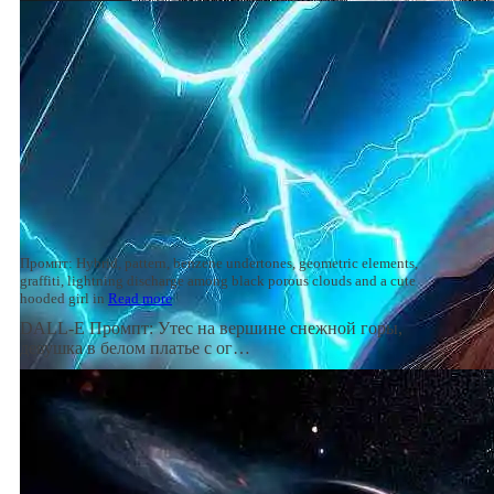
Промпт: Hybrid, pattern, benzene undertones, geometric elements,
graffiti, lightning discharge among black porous clouds and a cute
hooded girl in
Read more
DALL-E Промпт: Утес на вершине снежной горы,
девушка в белом платье с ог…