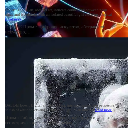
Промт: Digital art, abstract art, intricate connection between neon
algae and ice chunks with an isolated beautiful girl close-up, magical
Read more
DALL-E Промт: Цифровое искусство, абстрактное
искусство,…
DALL-EПромт: Digital art, abstract art, intricate connection between a
splash of white sheets and a charismatic girl in an unusual
Read more
Промт: Гибрид, рисунок, бензольные подтеки,
геометрические элементы, графит…