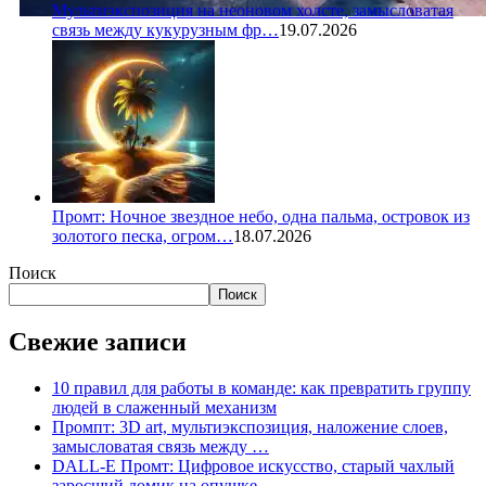
Мультиэкспозиция на неоновом холсте, замысловатая
связь между кукурузным фр…
19.07.2026
Промт: Ночное звездное небо, одна пальма, островок из
золотого песка, огром…
18.07.2026
Поиск
Поиск
Свежие записи
10 правил для работы в команде: как превратить группу
людей в слаженный механизм
Промпт: 3D art, мультиэкспозиция, наложение слоев,
замысловатая связь между …
DALL-E Промт: Цифровое искусство, старый чахлый
заросший домик на опушке …