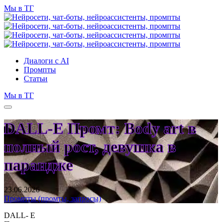
Мы в ТГ
Диалоги с AI
Промпты
Статьи
Мы в ТГ
DALL-E Промт: Body art в
полный рост, девушка в
парандже
23.06.2026
Промпты (промты, запросы)
DALL- E