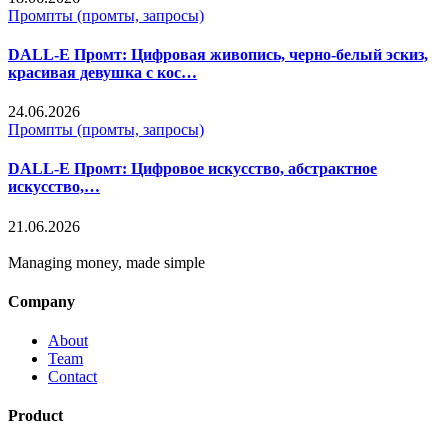
Промпты (промты, запросы)
DALL-E Промт: Цифровая живопись, черно-белый эскиз,
красивая девушка с кос…
24.06.2026
Промпты (промты, запросы)
DALL-E Промт: Цифровое искусство, абстрактное
искусство,…
21.06.2026
Managing money, made simple
Company
About
Team
Contact
Product