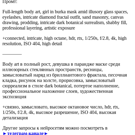
Промт:
Full-length body art, girl in burka mask amid illusory glass spaces,
eyelashes, intricate diamond fractal outfit, sand masonry, canvas
drawing, prodding, intricate dark botanical surrealism, shabby fill,
professional layering, artistic exposure
+connected, intricate, high octane, hdr, rtx, 1/250s, f/2.8, 4k, high
resolution, ISO 404, high detail
————
Body art в полный рост, девушка в парандже маске среди
иллюзорных стеклянных пространств, ресницы,
замысловатый наряд из бриллиантового фрактала, песочная
кладка, рисунок на холсте, прорисовка, замысловатый
сюрреализм в стиле dark botanical, потертое наполнение,
профессиональное наложение слоев, художественная
экспозиция
+связно, замысловато, высокое октановое число, hdr, rtx,
1/250s, f/2.8, 4k, высокое разрешение, ISO 404, высокая
детализация
Другие запросы к нейросетям можно посмотреть в
►телеграм-канале►