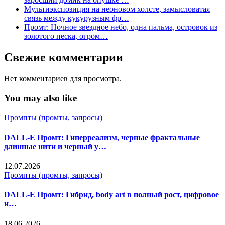
Мультиэкспозиция на неоновом холсте, замысловатая
связь между кукурузным фр…
Промт: Ночное звездное небо, одна пальма, островок из
золотого песка, огром…
Свежие комментарии
Нет комментариев для просмотра.
You may also like
Промпты (промты, запросы)
DALL-E Промт: Гиперреализм, черные фрактальные
длинные нити и черный у…
12.07.2026
Промпты (промты, запросы)
DALL-E Промт: Гибрид, body art в полный рост, цифровое
и…
18.06.2026