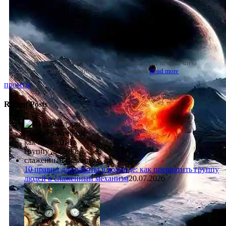
DALL-E Промпт: Cliff on top of snowy mountain, girl in white dress
with fiery hair, in the background black bottomless
Read more
промты
Recent Posts
10 правил для работы в команде: как превратить группу
людей в слаженный механизм
20.07.2026