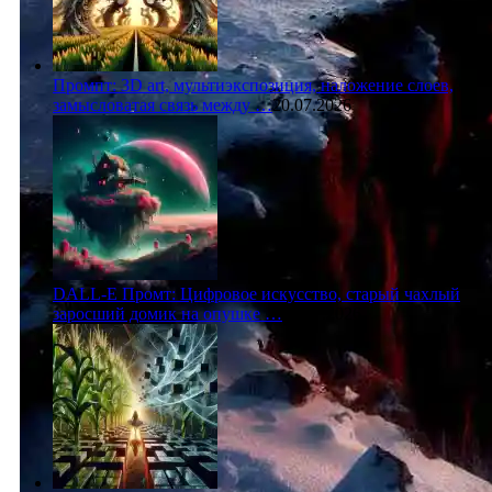
Промпт: 3D art, мультиэкспозиция, наложение слоев,
замысловатая связь между …
20.07.2026
DALL-E Промт: Цифровое искусство, старый чахлый
заросший домик на опушке …
20.07.2026