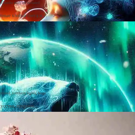
e chunks with an isolated
упные хлопья снега н…
ground, northern lights, huge
кусство, прорисо…