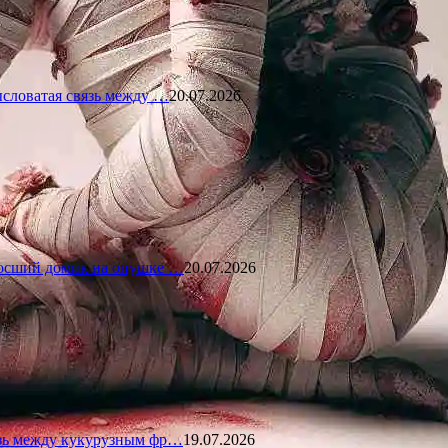
ысловатая связь между …
20.07.2026
росший домик на опушке …
20.07.2026
язь между кукурузным фр…
19.07.2026