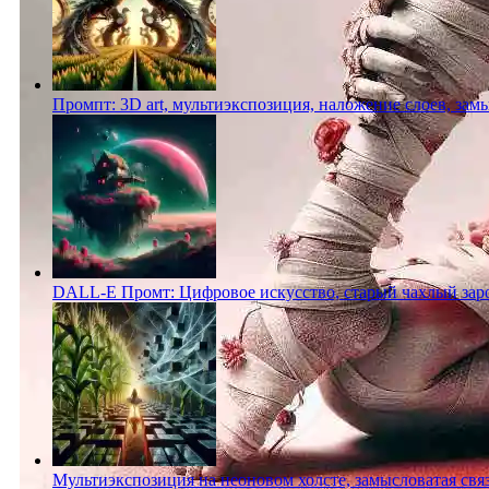
Промпт: 3D art, мультиэкспозиция, наложение слоев, зам
DALL-E Промт: Цифровое искусство, старый чахлый за
Мультиэкспозиция на неоновом холсте, замысловатая св