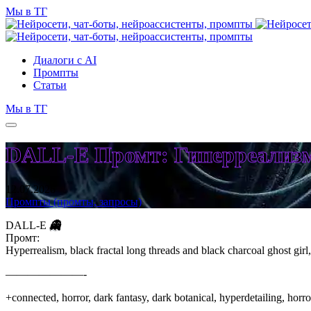
Мы в ТГ
Диалоги с AI
Промпты
Статьи
Мы в ТГ
DALL-E Промт: Гиперреализм
12.07.2026
Промпты (промты, запросы)
DALL-E
👻
Промт:
Hyperrealism, black fractal long threads and black charcoal ghost gir
———————-
+connected, horror, dark fantasy, dark botanical, hyperdetailing, horr