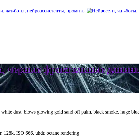
, черные фрактальные длинн
l, white dust, blows glowing gold sand off palm, black smoke, huge blu
or, 128k, ISO 666, uhdr, octane rendering