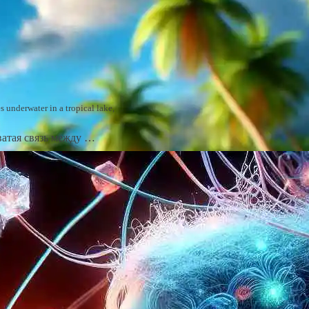
 underwater in a tropical lake,
ватая связь между …