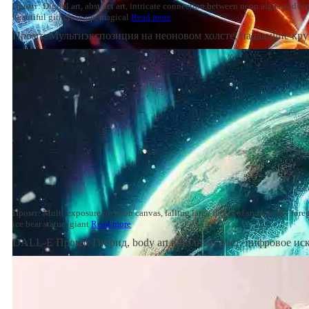
Промт: Digital art, abstract art, intricate connection between neon algae and ic
beautiful girl close-up, magical
Read more
Промт: Мультиэкспозиция на неоновом холсте, падающие кр
Промт: Multi-exposure on neon canvas, falling large flakes of snow in the fore
ice bear statue, giant
Read more
DALL-E Промт: Гибрид, body art в полный рост, цифровое ис