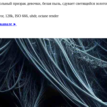
льный призрак девочки, белая пыль, сдувает светящийся золото
or, 128k, ISO 666, uhdr, octane render
-канале ►