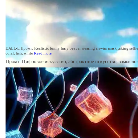
DALL-E Промт: Realistic funny furry beaver wearing a swim mask taking selfies
coral, fish, white
Read more
Промт: Цифровое искусство, абстрактное искусство, замысло