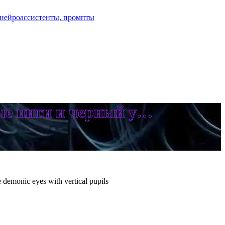
ые нити и черный у…
e demonic eyes with vertical pupils