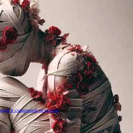
ion, white matte shading,
 людей в слаженный механизм
20.07.2026