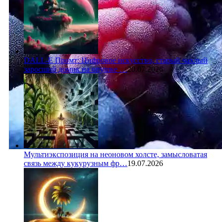
DALL-E Промт: Цифровое искусство, старый чахлый
заросший домик на опушке …
20.07.2026
Мультиэкспозиция на неоновом холсте, замысловатая
связь между кукурузным фр…
19.07.2026