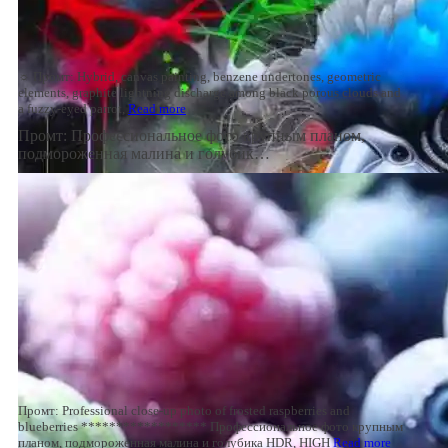
☼ Промт: Hybrid, canvas painting, benzene undertones, geometric
elements, graphite lightning discharge among black porous clouds and
a fuzzy-eyed parrot,
Read more
Промт: Профессиональное фото крупным планом,
подмороженная малина и голубик…
Промт: Professional close-up photo of frosted raspberries and
blueberries ****************** Профессиональное фото крупным
планом, подмороженная малина и голубика HDR, HIGH
Read more