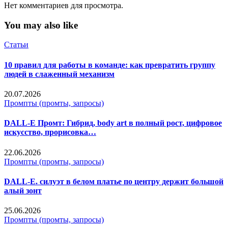
Нет комментариев для просмотра.
You may also like
Статьи
10 правил для работы в команде: как превратить группу
людей в слаженный механизм
20.07.2026
Промпты (промты, запросы)
DALL-E Промт: Гибрид, body art в полный рост, цифровое
искусство, прорисовка…
22.06.2026
Промпты (промты, запросы)
DALL-E. силуэт в белом платье по центру держит большой
алый зонт
25.06.2026
Промпты (промты, запросы)