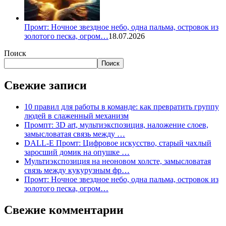
Промт: Ночное звездное небо, одна пальма, островок из
золотого песка, огром…
18.07.2026
Поиск
Поиск
Свежие записи
10 правил для работы в команде: как превратить группу
людей в слаженный механизм
Промпт: 3D art, мультиэкспозиция, наложение слоев,
замысловатая связь между …
DALL-E Промт: Цифровое искусство, старый чахлый
заросший домик на опушке …
Мультиэкспозиция на неоновом холсте, замысловатая
связь между кукурузным фр…
Промт: Ночное звездное небо, одна пальма, островок из
золотого песка, огром…
Свежие комментарии