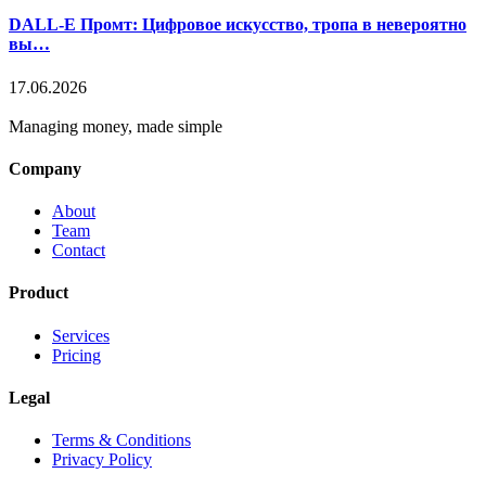
DALL-E Промт: Цифровое искусство, тропа в невероятно
вы…
17.06.2026
Managing money, made simple
Company
About
Team
Contact
Product
Services
Pricing
Legal
Terms & Conditions
Privacy Policy