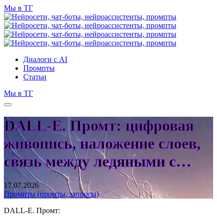
Мы в ТГ
Диалоги с AI
Промпты
Статьи
Мы в ТГ
DALL-E. Промт: цифровая
живопись, наложение слоев,
связь между ледяными с…
17.07.2026
Промпты (промты, запросы)
DALL-E. Промт: