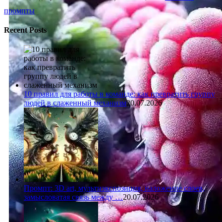
промпты
Recent Posts
10 правил для работы в команде: как превратить группу
людей в слаженный механизм
20.07.2026
Промпт: 3D art, мультиэкспозиция, наложение слоев,
замысловатая связь между …
20.07.2026