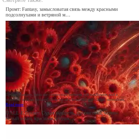
Промт: Fantasy, замысловатая связь между красными
подсолнухами и ветряной м…
Промт: Fantasy, intricate connection between red sunflowers and a
windmill with an isolated close-up of a beautiful girl's head, surrealism,
Read more
DALL-E Промт: Сухая акварель, прорисовка, черно-
белый эскиз, красивая девушк…